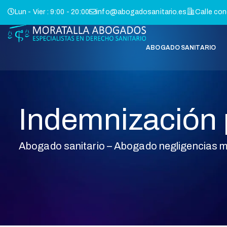
Lun - Vier : 9:00 - 20:00
info@abogadosanitario.es
Calle con
ABOGADO SANITARIO
Indemnización 
Abogado sanitario – Abogado negligencias 