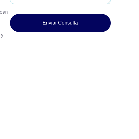
ican
Enviar Consulta
 y