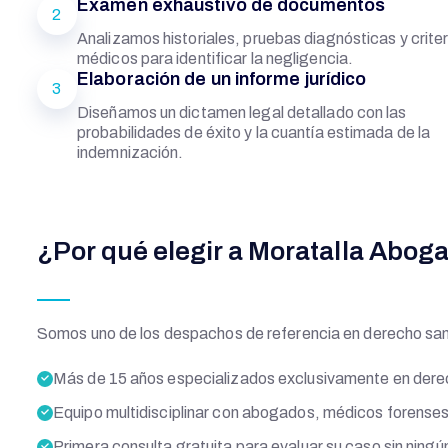
Examen exhaustivo de documentos
2
Analizamos historiales, pruebas diagnósticas y criter
médicos para identificar la negligencia.
Elaboración de un informe jurídico
3
Diseñamos un dictamen legal detallado con las
probabilidades de éxito y la cuantía estimada de la
indemnización.
¿Por qué elegir a Moratalla Abog
Somos uno de los despachos de referencia en derecho san
Más de 15 años especializados exclusivamente en derec
Equipo multidisciplinar con abogados, médicos forenses 
Primera consulta gratuita para evaluar su caso sin nin