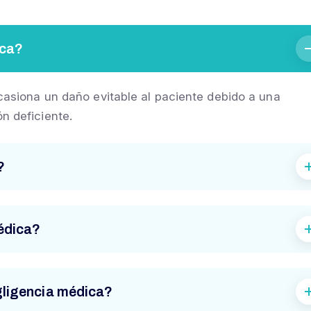
ica?
 ocasiona un daño evitable al paciente debido a una
n deficiente.
?
édica?
gligencia médica?