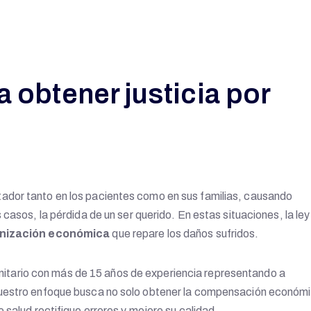
 obtener justicia por
ador tanto en los pacientes como en sus familias, causando
casos, la pérdida de un ser querido. En estas situaciones, la ley
nización económica
que repare los daños sufridos.
nitario con más de 15 años de experiencia representando a
Nuestro enfoque busca no solo obtener la compensación económ
 salud rectifique errores y mejore su calidad.